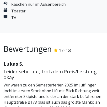
Rauchen nur im Außenbereich
Toaster
TV
Bewertungen
4.7
(
15
)
4.7
/5
Lukas S.
Leider sehr laut, trotzdem Preis/Leistung
okay
Wir waren zu den Semesterferien 2025 im Jufflinger
Jochl im ersten Stock ohne Lift mit Blick Richtung weit
entfernter Skipiste und leider an der stark befahrenen
Hauptstraße B178 (das ist auch das größte Manko an