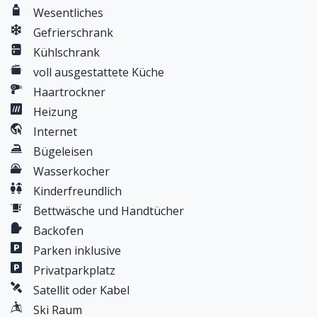
Paragliding, Hot Air Ballooning, Wake Boarding
Wesentliches
Swimming, Cycling Tennis, And Golf ! What more do
Gefrierschrank
you want . So before you hop on a plane or drive
Kühlschrank
down to visit dont forget to pack your camera to
voll ausgestattete Küche
take some unforgettable kodak moments !
Haartrockner
Heizung
Internet
Bügeleisen
Wasserkocher
Kinderfreundlich
Bettwäsche und Handtücher
Backofen
Parken inklusive
Privatparkplatz
Satellit oder Kabel
Ski Raum